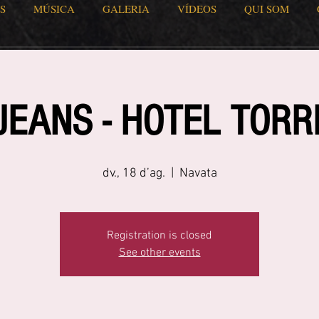
S
MÚSICA
GALERIA
VÍDEOS
QUI SOM
JEANS - HOTEL TOR
dv., 18 d’ag.
  |  
Navata
Registration is closed
See other events