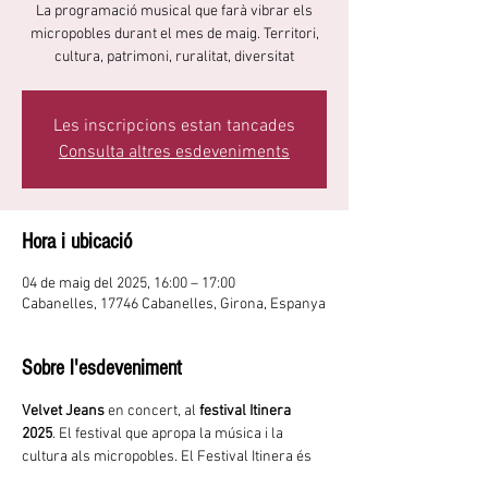
La programació musical que farà vibrar els
micropobles durant el mes de maig. Territori,
cultura, patrimoni, ruralitat, diversitat
Les inscripcions estan tancades
Consulta altres esdeveniments
Hora i ubicació
04 de maig del 2025, 16:00 – 17:00
Cabanelles, 17746 Cabanelles, Girona, Espanya
Sobre l'esdeveniment
Velvet Jeans
 en concert, al 
festival Itinera 
2025
. El festival que apropa la música i la 
cultura als micropobles. El Festival Itinera és 
un projecte creat entre l'Associació de 