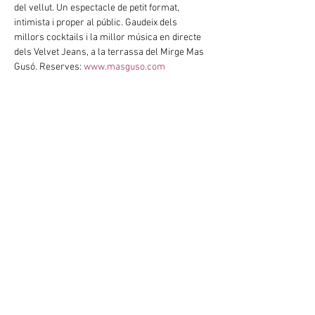
del vellut. Un espectacle de petit format, 
intimista i proper al públic. Gaudeix dels 
millors cocktails i la millor música en directe 
dels Velvet Jeans, a la terrassa del Mirge Mas 
Gusó. Reserves: 
www.masguso.com
Concierto acústico.
 Canciones atercipeladas. 
Un espectáculo de pequeño formato, intimista 
y cercano al público. Disfruta de los mejores 
cocktails y la mejor música en directo de los 
Velvet Jeans, en la terraza de Mirge Mas Gusó. 
Reservas: 
www.masguso.com
Acoustic concert
. Songs passed through the 
velvet sieve. A small-format show, intimate 
and close to the audience. Enjoy the best 
cocktails and the best Velvet Jeans live music 
show, on the terrace of Mirge Mas Gusó. 
Reservations: 
www.masguso.com
Mostra'n més