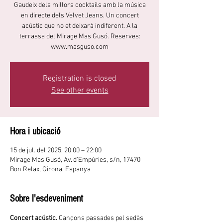
Gaudeix dels millors cocktails amb la música
en directe dels Velvet Jeans. Un concert
acústic que no et deixarà indiferent. A la
terrassa del Mirage Mas Gusó. Reserves:
www.masguso.com
Registration is closed
See other events
Hora i ubicació
15 de jul. del 2025, 20:00 – 22:00
Mirage Mas Gusó, Av. d'Empúries, s/n, 17470
Bon Relax, Girona, Espanya
Sobre l'esdeveniment
Concert acústic.
 Cançons passades pel sedàs 