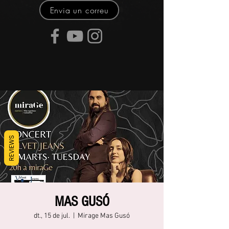
Envia un correu
REVIEWS
MAS GUSÓ
dt., 15 de jul.
  |  
Mirage Mas Gusó